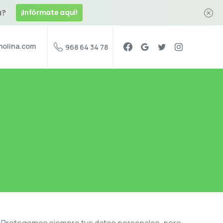
a?
¡Infórmate aquí!
olina.com
968 64 34 78